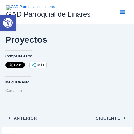
Ir
al
GAD Parroquial de Linares
contenido
Abrir barra de herramientas
Main
Menu
Proyectos
Comparte esto:
Más
Me gusta esto:
Cargando...
ANTERIOR
SIGUIENTE