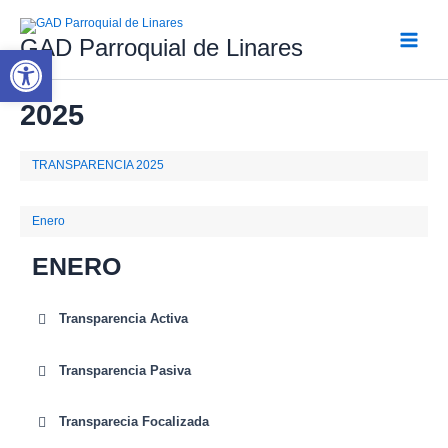
Ir
al
GAD Parroquial de Linares
contenido
Abrir barra de herramientas
Main
Menu
2025
TRANSPARENCIA 2025
Enero
ENERO
Transparencia Activa
Transparencia Pasiva
Transparecia Focalizada