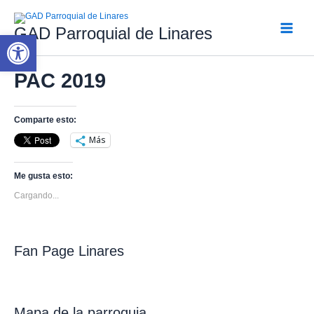
Ir
al
GAD Parroquial de Linares
contenido
Abrir barra de herramientas
Main
Menu
PAC 2019
Comparte esto:
Más
Me gusta esto:
Cargando...
Fan Page Linares
Mapa de la parroquia