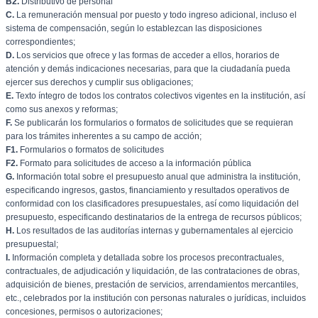
B2.
Distributivo de personal
C.
La remuneración mensual por puesto y todo ingreso adicional, incluso el
sistema de compensación, según lo establezcan las disposiciones
correspondientes;
D.
Los servicios que ofrece y las formas de acceder a ellos, horarios de
atención y demás indicaciones necesarias, para que la ciudadanía pueda
ejercer sus derechos y cumplir sus obligaciones;
E.
Texto íntegro de todos los contratos colectivos vigentes en la institución, así
como sus anexos y reformas;
F.
Se publicarán los formularios o formatos de solicitudes que se requieran
para los trámites inherentes a su campo de acción;
F1.
Formularios o formatos de solicitudes
F2.
Formato para solicitudes de acceso a la información pública
G.
Información total sobre el presupuesto anual que administra la institución,
especificando ingresos, gastos, financiamiento y resultados operativos de
conformidad con los clasificadores presupuestales, así como liquidación del
presupuesto, especificando destinatarios de la entrega de recursos públicos;
H.
Los resultados de las auditorías internas y gubernamentales al ejercicio
presupuestal;
I.
Información completa y detallada sobre los procesos precontractuales,
contractuales, de adjudicación y liquidación, de las contrataciones de obras,
adquisición de bienes, prestación de servicios, arrendamientos mercantiles,
etc., celebrados por la institución con personas naturales o jurídicas, incluidos
concesiones, permisos o autorizaciones;