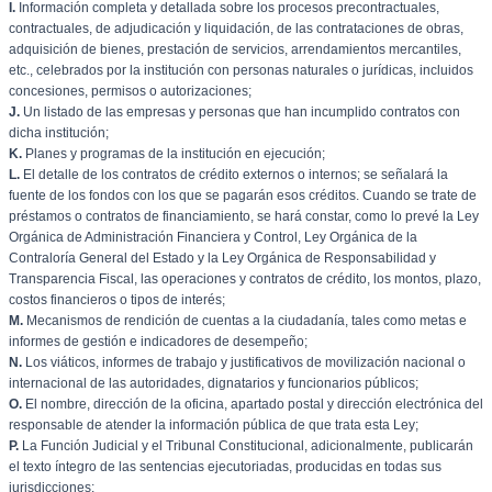
I.
Información completa y detallada sobre los procesos precontractuales,
contractuales, de adjudicación y liquidación, de las contrataciones de obras,
adquisición de bienes, prestación de servicios, arrendamientos mercantiles,
etc., celebrados por la institución con personas naturales o jurídicas, incluidos
concesiones, permisos o autorizaciones;
J.
Un listado de las empresas y personas que han incumplido contratos con
dicha institución;
K.
Planes y programas de la institución en ejecución;
L.
El detalle de los contratos de crédito externos o internos; se señalará la
fuente de los fondos con los que se pagarán esos créditos. Cuando se trate de
préstamos o contratos de financiamiento, se hará constar, como lo prevé la Ley
Orgánica de Administración Financiera y Control, Ley Orgánica de la
Contraloría General del Estado y la Ley Orgánica de Responsabilidad y
Transparencia Fiscal, las operaciones y contratos de crédito, los montos, plazo,
costos financieros o tipos de interés;
M.
Mecanismos de rendición de cuentas a la ciudadanía, tales como metas e
informes de gestión e indicadores de desempeño;
N.
Los viáticos, informes de trabajo y justificativos de movilización nacional o
internacional de las autoridades, dignatarios y funcionarios públicos;
O.
El nombre, dirección de la oficina, apartado postal y dirección electrónica del
responsable de atender la información pública de que trata esta Ley;
P.
La Función Judicial y el Tribunal Constitucional, adicionalmente, publicarán
el texto íntegro de las sentencias ejecutoriadas, producidas en todas sus
jurisdicciones;