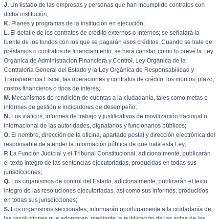
J.
Un listado de las empresas y personas que han incumplido contratos con
dicha institución;
K.
Planes y programas de la institución en ejecución;
L.
El detalle de los contratos de crédito externos o internos; se señalará la
fuente de los fondos con los que se pagarán esos créditos. Cuando se trate de
préstamos o contratos de financiamiento, se hará constar, como lo prevé la Ley
Orgánica de Administración Financiera y Control, Ley Orgánica de la
Contraloría General del Estado y la Ley Orgánica de Responsabilidad y
Transparencia Fiscal, las operaciones y contratos de crédito, los montos, plazo,
costos financieros o tipos de interés;
M.
Mecanismos de rendición de cuentas a la ciudadanía, tales como metas e
informes de gestión e indicadores de desempeño;
N.
Los viáticos, informes de trabajo y justificativos de movilización nacional o
internacional de las autoridades, dignatarios y funcionarios públicos;
O.
El nombre, dirección de la oficina, apartado postal y dirección electrónica del
responsable de atender la información pública de que trata esta Ley;
P.
La Función Judicial y el Tribunal Constitucional, adicionalmente, publicarán
el texto íntegro de las sentencias ejecutoriadas, producidas en todas sus
jurisdicciones;
Q.
Los organismos de control del Estado, adicionalmente, publicarán el texto
íntegro de las resoluciones ejecutoriadas, así como sus informes, producidos
en todas sus jurisdicciones;
S.
Los organismos seccionales, informarán oportunamente a la ciudadanía de
las resoluciones que adoptaren, mediante la publicación de las actas de las