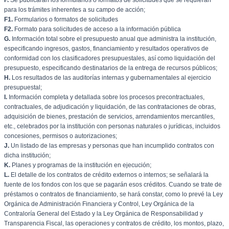
F.
Se publicarán los formularios o formatos de solicitudes que se requieran
para los trámites inherentes a su campo de acción;
F1.
Formularios o formatos de solicitudes
F2.
Formato para solicitudes de acceso a la información pública
G.
Información total sobre el presupuesto anual que administra la institución,
especificando ingresos, gastos, financiamiento y resultados operativos de
conformidad con los clasificadores presupuestales, así como liquidación del
presupuesto, especificando destinatarios de la entrega de recursos públicos;
H.
Los resultados de las auditorías internas y gubernamentales al ejercicio
presupuestal;
I.
Información completa y detallada sobre los procesos precontractuales,
contractuales, de adjudicación y liquidación, de las contrataciones de obras,
adquisición de bienes, prestación de servicios, arrendamientos mercantiles,
etc., celebrados por la institución con personas naturales o jurídicas, incluidos
concesiones, permisos o autorizaciones;
J.
Un listado de las empresas y personas que han incumplido contratos con
dicha institución;
K.
Planes y programas de la institución en ejecución;
L.
El detalle de los contratos de crédito externos o internos; se señalará la
fuente de los fondos con los que se pagarán esos créditos. Cuando se trate de
préstamos o contratos de financiamiento, se hará constar, como lo prevé la Ley
Orgánica de Administración Financiera y Control, Ley Orgánica de la
Contraloría General del Estado y la Ley Orgánica de Responsabilidad y
Transparencia Fiscal, las operaciones y contratos de crédito, los montos, plazo,