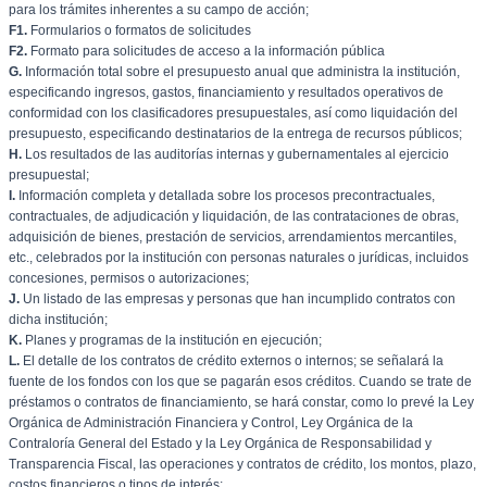
para los trámites inherentes a su campo de acción;
F1.
Formularios o formatos de solicitudes
F2.
Formato para solicitudes de acceso a la información pública
G.
Información total sobre el presupuesto anual que administra la institución,
especificando ingresos, gastos, financiamiento y resultados operativos de
conformidad con los clasificadores presupuestales, así como liquidación del
presupuesto, especificando destinatarios de la entrega de recursos públicos;
H.
Los resultados de las auditorías internas y gubernamentales al ejercicio
presupuestal;
I.
Información completa y detallada sobre los procesos precontractuales,
contractuales, de adjudicación y liquidación, de las contrataciones de obras,
adquisición de bienes, prestación de servicios, arrendamientos mercantiles,
etc., celebrados por la institución con personas naturales o jurídicas, incluidos
concesiones, permisos o autorizaciones;
J.
Un listado de las empresas y personas que han incumplido contratos con
dicha institución;
K.
Planes y programas de la institución en ejecución;
L.
El detalle de los contratos de crédito externos o internos; se señalará la
fuente de los fondos con los que se pagarán esos créditos. Cuando se trate de
préstamos o contratos de financiamiento, se hará constar, como lo prevé la Ley
Orgánica de Administración Financiera y Control, Ley Orgánica de la
Contraloría General del Estado y la Ley Orgánica de Responsabilidad y
Transparencia Fiscal, las operaciones y contratos de crédito, los montos, plazo,
costos financieros o tipos de interés;