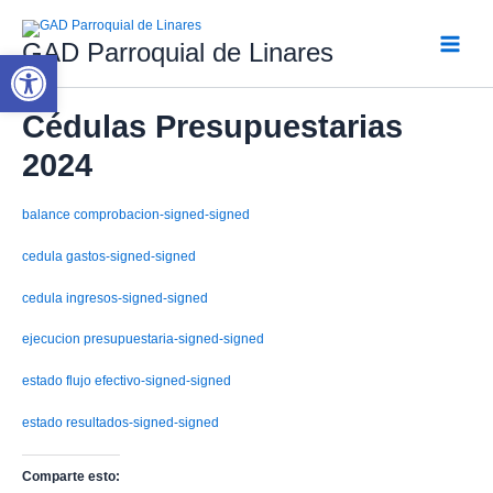
Ir
al
GAD Parroquial de Linares
contenido
Abrir barra de herramientas
Main
Menu
Cédulas Presupuestarias
2024
balance comprobacion-signed-signed
cedula gastos-signed-signed
cedula ingresos-signed-signed
ejecucion presupuestaria-signed-signed
estado flujo efectivo-signed-signed
estado resultados-signed-signed
Comparte esto: