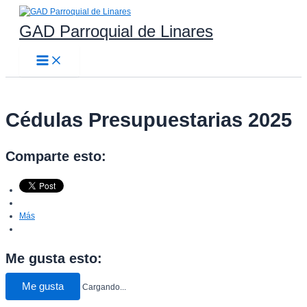
Ir
al
GAD Parroquial de Linares
contenido
Main
Menu
Cédulas Presupuestarias 2025
Comparte esto:
Más
Me gusta esto:
Me gusta
Cargando...