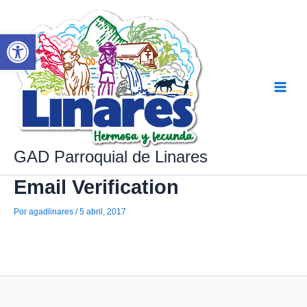
Ir
al
contenido
Abrir barra de herramientas
Main
Menu
GAD Parroquial de Linares
Email Verification
Por
agadlinares
/
5 abril, 2017